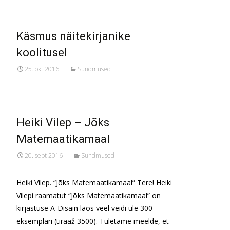
Käsmus näitekirjanike
koolitusel
25. okt 2016
Sündmused
Heiki Vilep – Jõks
Matemaatikamaal
20. sept 2016
Sündmused
Heiki Vilep. “Jõks Matemaatikamaal” Tere! Heiki
Vilepi raamatut “Jõks Matemaatikamaal” on
kirjastuse A-Disain laos veel veidi üle 300
eksemplari (tiraaž 3500). Tuletame meelde, et