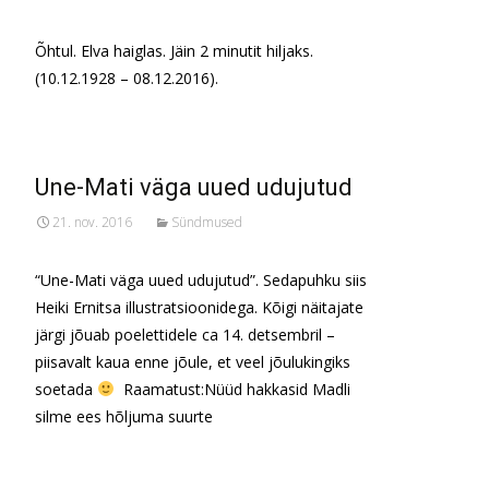
Õhtul. Elva haiglas. Jäin 2 minutit hiljaks.
(10.12.1928 – 08.12.2016).
Une-Mati väga uued udujutud
21. nov. 2016
Sündmused
“Une-Mati väga uued udujutud”. Sedapuhku siis
Heiki Ernitsa illustratsioonidega. Kõigi näitajate
järgi jõuab poelettidele ca 14. detsembril –
piisavalt kaua enne jõule, et veel jõulukingiks
soetada
Raamatust:Nüüd hakkasid Madli
silme ees hõljuma suurte
Read More…