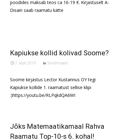
poodides maksab teos ca 16-19 €. Kirjastuselt A-
Disain saab raamatu kätte
Read More…
Kapiukse kollid kolivad Soome?
7. sept 2016
Sündmused
Soome kirjastus Lector Kustannus OY tegi
Kapiukse kollide 1. raamatust sellise klipi
:)https://youtu.be/RLPqkdQA6WI
Jõks Matemaatikamaal Rahva
Raamatu Top-10-s 6. kohal!