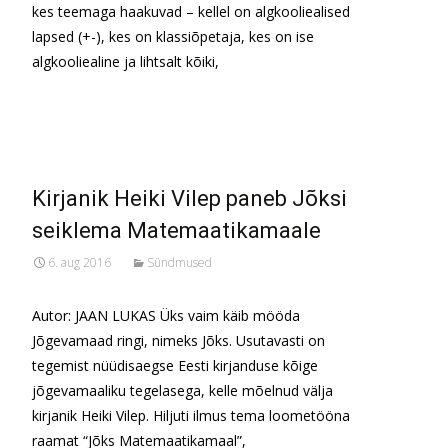
kes teemaga haakuvad – kellel on algkooliealised
lapsed (+-), kes on klassiõpetaja, kes on ise
algkooliealine ja lihtsalt kõiki,
Read More…
Kirjanik Heiki Vilep paneb Jõksi
seiklema Matemaatikamaale
6. aug 2016
Sündmused
Autor: JAAN LUKAS Üks vaim käib mööda
Jõgevamaad ringi, nimeks Jõks. Usutavasti on
tegemist nüüdisaegse Eesti kirjanduse kõige
jõgevamaaliku tegelasega, kelle mõelnud välja
kirjanik Heiki Vilep. Hiljuti ilmus tema loometööna
raamat “Jõks Matemaatikamaal”,