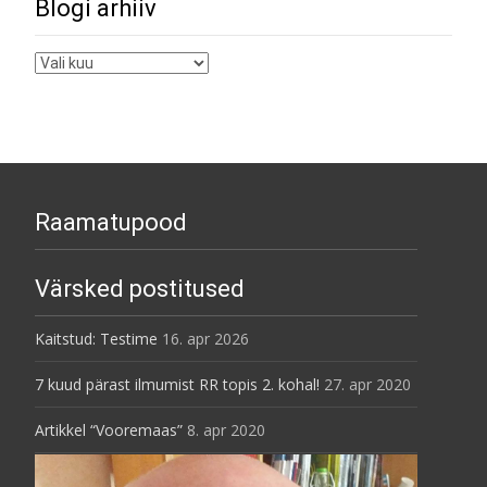
navigation
Blogi arhiiv
Blogi
arhiiv
Raamatupood
Värsked postitused
Kaitstud: Testime
16. apr 2026
7 kuud pärast ilmumist RR topis 2. kohal!
27. apr 2020
Artikkel “Vooremaas”
8. apr 2020