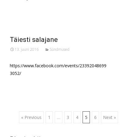
Read More…
Täiesti salajane
13. juuni 2016
Sündmused
https://www.facebook.com/events/23392048699
3052/
Posts
« Previous
1
…
3
4
5
6
Next »