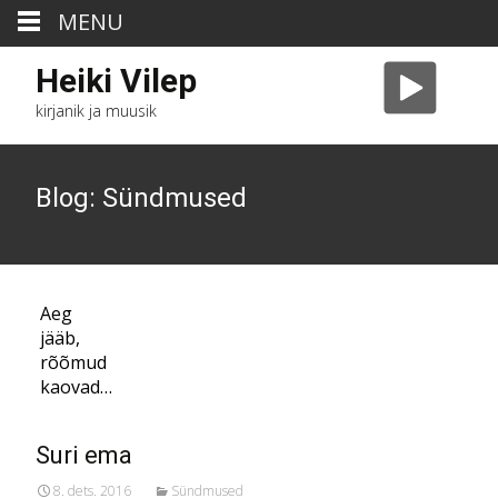
MENU
Heiki Vilep
kirjanik ja muusik
Blog: Sündmused
Aeg
jääb,
rõõmud
kaovad…
Suri ema
8. dets. 2016
Sündmused