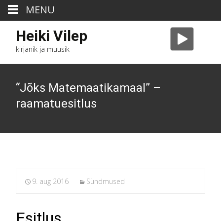
MENU
Heiki Vilep
kirjanik ja muusik
“Jõks Matemaatikamaal” –
raamatuesitlus
9. aug 2016
Sündmused
Esitlus