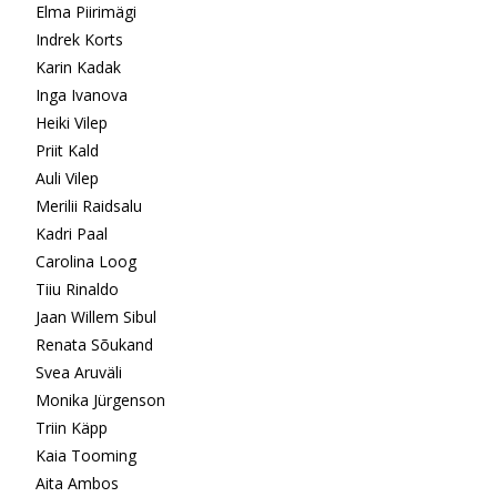
Elma Piirimägi
Indrek Korts
Karin Kadak
Inga Ivanova
Heiki Vilep
Priit Kald
Auli Vilep
Merilii Raidsalu
Kadri Paal
Carolina Loog
Tiiu Rinaldo
Jaan Willem Sibul
Renata Sõukand
Svea Aruväli
Monika Jürgenson
Triin Käpp
Kaia Tooming
Aita Ambos