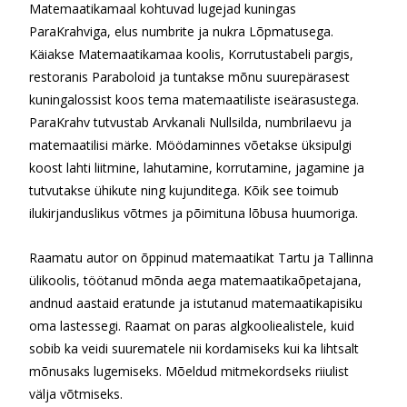
Matemaatikamaal kohtuvad lugejad kuningas
ParaKrahviga, elus numbrite ja nukra Lõpmatusega.
Käiakse Matemaatikamaa koolis, Korrutustabeli pargis,
restoranis Paraboloid ja tuntakse mõnu suurepärasest
kuningalossist koos tema matemaatiliste iseärasustega.
ParaKrahv tutvustab Arvkanali Nullsilda, numbrilaevu ja
matemaatilisi märke. Möödaminnes võetakse üksipulgi
koost lahti liitmine, lahutamine, korrutamine, jagamine ja
tutvutakse ühikute ning kujunditega. Kõik see toimub
ilukirjanduslikus võtmes ja põimituna lõbusa huumoriga.
Raamatu autor on õppinud matemaatikat Tartu ja Tallinna
ülikoolis, töötanud mõnda aega matemaatikaõpetajana,
andnud aastaid eratunde ja istutanud matemaatikapisiku
oma lastessegi. Raamat on paras algkooliealistele, kuid
sobib ka veidi suurematele nii kordamiseks kui ka lihtsalt
mõnusaks lugemiseks. Mõeldud mitmekordseks riiulist
välja võtmiseks.