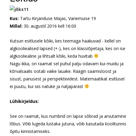
Kus:
Tartu Kirjanduse Majas, Vanemuise 19
Millal:
30. augustil 2016 kell 16:00
Kutsun esitlusele kõiki, kes teemaga haakuvad - kellel on
algkooliealised lapsed (+-), kes on klassiõpetaja, kes on ise
algkooliealine ja lihtsalt kõiki, keda huvitab
Nagu ikka, on raamat sel puhul palju odavam kui muidu ja
kõrvalsaalis ootab väike lauake. Räägin saamisloost ja
sisust, panusest ja perspektiividest. Matemaatikat esitlusel
ei puutu, kui siis natuke ja naljapärast
Lühikirjeldus:
See on raamat, kus numbrid on lapse sõbrad ja arvuta
mine
lõbus. Võib lugeda lustaka jutuna, võib kasutada koolitunnis
õpitu kinnistamiseks.