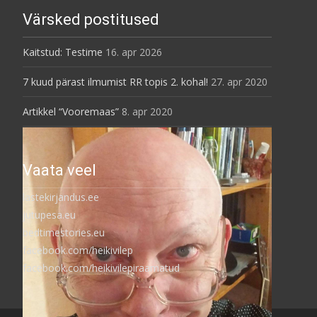
Värsked postitused
Kaitstud: Testime
16. apr 2026
7 kuud pärast ilmumist RR topis 2. kohal!
27. apr 2020
Artikkel “Vooremaas”
8. apr 2020
Vaata veel
lastekirjandus.ee
jutupesa.eu
bedtimestories.eu
facebook.com/heikivilep
facebook.com/heikivilepiraamatud