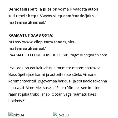
Demofaili (pdf) ja pilte
on võimalik vaadata autori
kodulehelt:
https://www.vilep.com/
toode/joks-
matemaatikamaal/
RAAMATUT SAAB OSTA:
https://www.vilep.com/
toode/joks-
matemaatikamaal/
RAAMATU TELLIMISEKS HULGI kirjutage: vilep@vilep.com
PS! Teos on edukalt läbinud mitmete matemaatika- ja
klassiõpetajate karmi ja autoriteetse sõela. Viimane
kommentaar tuli Jõgevamaa haridus- ja sotsiaalosakonna
juhatajalt Aime Meltsaselt: "Suur rõõm, et see imeline
raamat juba trükki läheb! Ootan väga raamatu käes
hoidmist!"