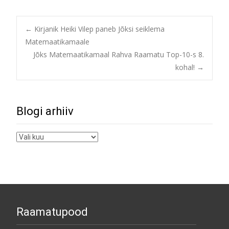
Post
←
Kirjanik Heiki Vilep paneb Jõksi seiklema
Matemaatikamaale
Jõks Matemaatikamaal Rahva Raamatu Top-10-s 8.
navigation
kohal!
→
Blogi arhiiv
Blogi
arhiiv
Raamatupood