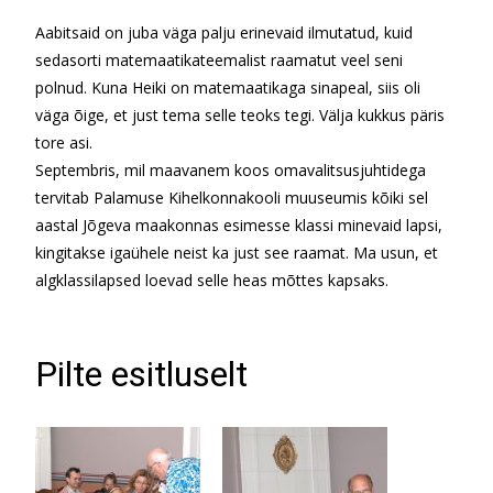
Aabitsaid on juba väga palju erinevaid ilmutatud, kuid
sedasorti matemaatikateemalist raamatut veel seni
polnud. Kuna Heiki on matemaatikaga sinapeal, siis oli
väga õige, et just tema selle teoks tegi. Välja kukkus päris
tore asi.
Septembris, mil maavanem koos omavalitsusjuhtidega
tervitab Palamuse Kihelkonnakooli muuseumis kõiki sel
aastal Jõgeva maakonnas esimesse klassi minevaid lapsi,
kingitakse igaühele neist ka just see raamat. Ma usun, et
algklassilapsed loevad selle heas mõttes kapsaks.
Pilte esitluselt