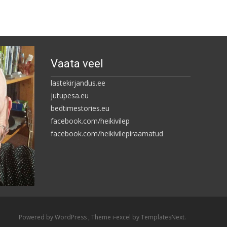
Vaata veel
lastekirjandus.ee
jutupesa.eu
bedtimestories.eu
facebook.com/heikivilep
facebook.com/heikivilepiraamatud
Powered by WordPress
, Theme
i-excel
by TemplatesNext.