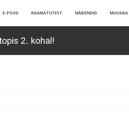
E-POOD
RAAMATUTEST
NÄIDENDID
MUUSIKA
opis 2. kohal!
Une-Mati kiiksuklubi
>
Une-Mati kiiksuklubi
>
Blo