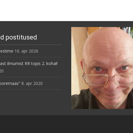
d postitused
Testime
16. apr 2026
ast ilmumist RR topis 2. kohal!
20
Vooremaas”
8. apr 2020