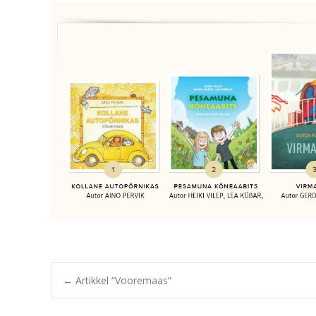
Post
←
Artikkel “Vooremaas”