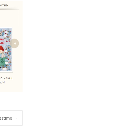
estime
→