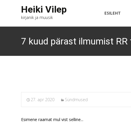
Skip
Heiki Vilep
to
ESILEHT
kirjanik ja muusik
content
7 kuud pärast ilmumist RR t
27. apr 2020
Sündmused
Esimene raamat mul vist selline...