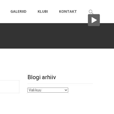
Search
GALERIID
KLUBI
KONTAKT
for:
g
>
Sündmused
>
7 kuud pärast ilmumist RR topis 2. kohal!
Blogi arhiiv
Blogi
arhiiv