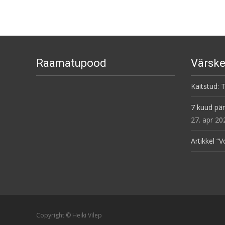
navigation
Raamatupood
Värske
Kaitstud: 
7 kuud pär
27. apr 20
Artikkel “
Copyright © Heiki Vilep