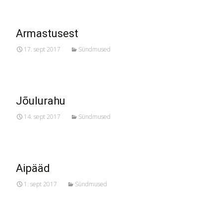
Armastusest
17. sept 2017
Sündmused
Jõulurahu
14. sept 2017
Sündmused
Aipääd
1. sept 2017
Sündmused