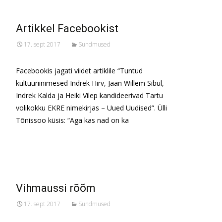
Artikkel Facebookist
17. sept 2017
Sündmused
Facebookis jagati viidet artiklile “Tuntud
kultuuriinimesed Indrek Hirv, Jaan Willem Sibul,
Indrek Kalda ja Heiki Vilep kandideerivad Tartu
volikokku EKRE nimekirjas – Uued Uudised”. Ülli
Tõnissoo küsis: “Aga kas nad on ka
Read More…
Vihmaussi rõõm
17. sept 2017
Sündmused