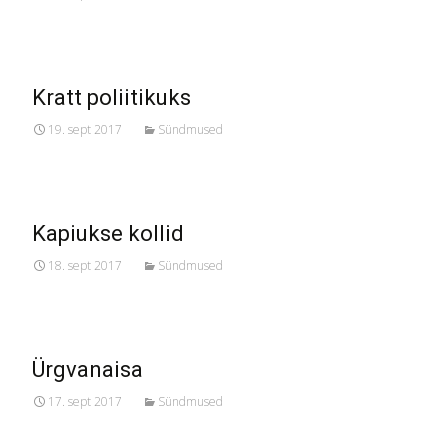
Kratt poliitikuks
19. sept 2017
Sündmused
Kapiukse kollid
18. sept 2017
Sündmused
Ürgvanaisa
17. sept 2017
Sündmused