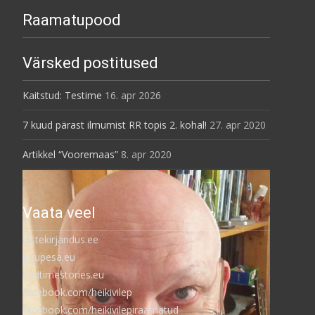
Raamatupood
Värsked postitused
Kaitstud: Testime
16. apr 2026
7 kuud pärast ilmumist RR topis 2. kohal!
27. apr 2020
Artikkel “Vooremaas”
8. apr 2020
Vaata veel
lastekirjandus.ee
jutupesa.eu
bedtimestories.eu
facebook.com/heikivilep
facebook.com/heikivilepiraamatud