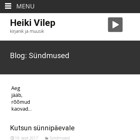
MENU
Heiki Vilep
kirjanik ja muusik
Blog: Sündmused
Aeg
jääb,
rõõmud
kaovad…
Kutsun sünnipäevale
19. sept 2017
Sündmused