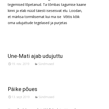
tegemised lõpetanud. Ta tõmbas tagumise kaane
kinni ja elab nüüd täiesti iseseisvat elu. Loodan,
et märksa tormilisemat kui ma ise Võttis kõik
oma udujuttude tegelased ja purjetas
Read More…
Une-Mati ajab udujuttu
19. nov. 2019
Sündmused
Päike põues
13. sept 2019
Sündmused