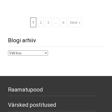
Posts
1
2
3
…
6
Next »
navigation
Blogi arhiiv
Blogi
arhiiv
Raamatupood
Värsked postitused