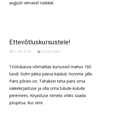
augusti viimasel nädalal.
Read More…
Ettevõtluskursustele!
3. okt 2018
Sündmused
Töötukassa võimaldas kursused mahus 160
tundi. Kolm pikka päeva käidud, homme jälle.
Päris põnev on. Tahaksin teha päris oma
väikekirjastuse ja olla oma tulude-kulude
peremees. Kirjastuse nimeks võiks saada
Jutupesa. Ilus nimi
Read More…