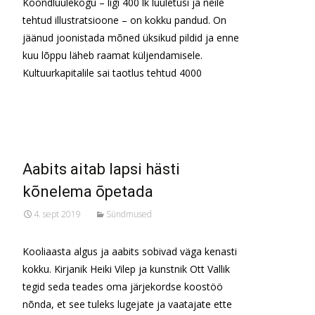
Koondluulekogu – ligi 400 lk luuletusi ja neile
tehtud illustratsioone – on kokku pandud. On
jäänud joonistada mõned üksikud pildid ja enne
kuu lõppu läheb raamat küljendamisele.
Kultuurkapitalile sai taotlus tehtud 4000
Read More…
Aabits aitab lapsi hästi
kõnelema õpetada
4. sept 2019
Sündmused
Kooliaasta algus ja aabits sobivad väga kenasti
kokku. Kirjanik Heiki Vilep ja kunstnik Ott Vallik
tegid seda teades oma järjekordse koostöö
nõnda, et see tuleks lugejate ja vaatajate ette