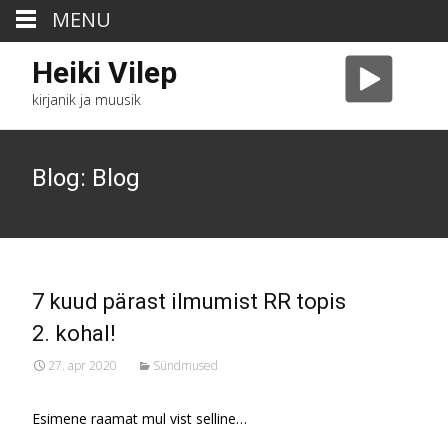
MENU
Heiki Vilep
kirjanik ja muusik
Blog: Blog
7 kuud pärast ilmumist RR topis
2. kohal!
27. apr 2020
Sündmused
Esimene raamat mul vist selline…