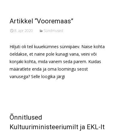
Artikkel “Vooremaas”
8. apr 2020
Sündmused
Hiljuti oli teil kuuekümnes sünnipäev. Naise kohta
öeldakse, et naine pole kunagi vana, veini või
konjaki kohta, mida vanem seda parem. Kuidas
määratlete enda ja oma loomingu seost
vanusega? Selle loogika järgi
Read More…
Õnnitlused
Kultuuriministeeriumilt ja EKL-lt