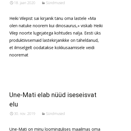
18. jaan 2020
Sündmused
Heiki Vilepist sai kirjanik tänu oma lastele «Ma
olen natuke noorem kui dinosaurus,» viskab Heiki
Vilep noorte lugejatega kohtudes nalja. Eesti üks
produktiivsemaid lastekirjanikke on täheldanud,
et ilmselgelt oodatakse kokkusaamisele veidi
nooremat
Read More…
Une-Mati elab nüüd iseseisvat
elu
30. nov. 2019
Sündmused
Une-Mati on minu loomingulises maailmas oma