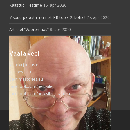
Kaitstud: Testime
16. apr 2026
7 kuud pärast ilmumist RR topis 2. kohal!
27. apr 2020
Artikkel “Vooremaas”
8. apr 2020
Vaata veel
lastekirjandus.ee
jutupesa.eu
bedtimestories.eu
facebook.com/heikivilep
facebook.com/heikivilepiraamatud
Copyright © Heiki Vilep
Powered by WordPress
, Theme
i-excel
by TemplatesNext.