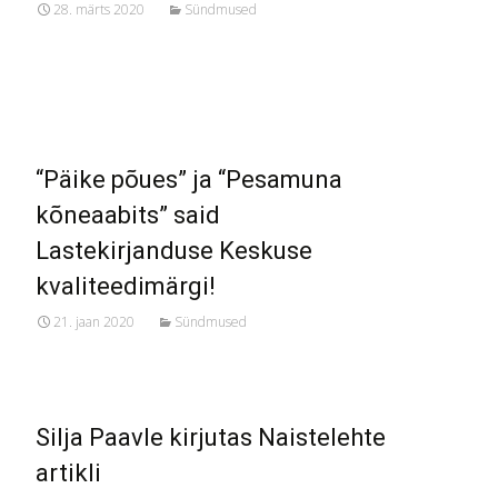
28. märts 2020
Sündmused
“Päike põues” ja “Pesamuna
kõneaabits” said
Lastekirjanduse Keskuse
kvaliteedimärgi!
21. jaan 2020
Sündmused
Silja Paavle kirjutas Naistelehte
artikli