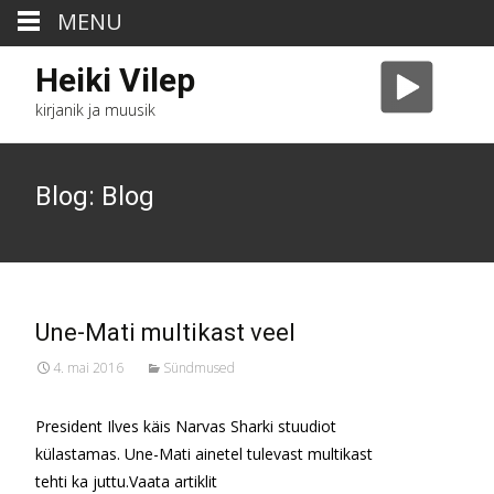
MENU
Heiki Vilep
kirjanik ja muusik
Blog: Blog
Une-Mati multikast veel
4. mai 2016
Sündmused
President Ilves käis Narvas Sharki stuudiot
külastamas. Une-Mati ainetel tulevast multikast
tehti ka juttu.Vaata artiklit