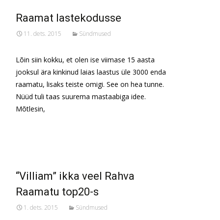
Raamat lastekodusse
11. dets. 2015
Sündmused
Lõin siin kokku, et olen ise viimase 15 aasta
jooksul ära kinkinud laias laastus üle 3000 enda
raamatu, lisaks teiste omigi. See on hea tunne.
Nüüd tuli taas suurema mastaabiga idee.
Mõtlesin,
Read More…
“Villiam” ikka veel Rahva
Raamatu top20-s
1. dets. 2015
Sündmused