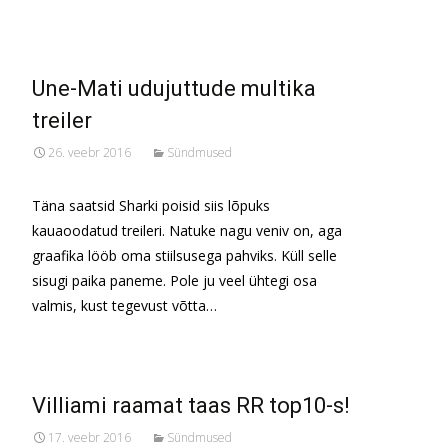
Une-Mati udujuttude multika
treiler
26. veebr 2016
Sündmused
Täna saatsid Sharki poisid siis lõpuks
kauaoodatud treileri. Natuke nagu veniv on, aga
graafika lööb oma stiilsusega pahviks. Küll selle
sisugi paika paneme. Pole ju veel ühtegi osa
valmis, kust tegevust võtta…
Villiami raamat taas RR top10-s!
17. veebr 2016
Sündmused