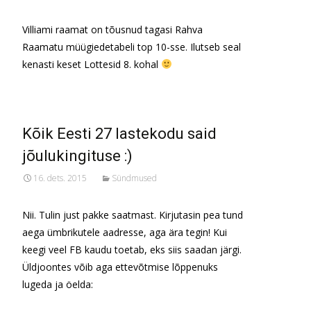
Villiami raamat on tõusnud tagasi Rahva
Raamatu müügiedetabeli top 10-sse. Ilutseb seal
kenasti keset Lottesid 8. kohal
Kõik Eesti 27 lastekodu said
jõulukingituse :)
16. dets. 2015
Sündmused
Nii. Tulin just pakke saatmast. Kirjutasin pea tund
aega ümbrikutele aadresse, aga ära tegin! Kui
keegi veel FB kaudu toetab, eks siis saadan järgi.
Üldjoontes võib aga ettevõtmise lõppenuks
lugeda ja öelda:
Read More…