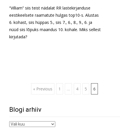
“Villiam” siis teist nädalat RR lastekirjanduse
eestikeelsete raamatute hulgas top10-s. Alustas
6. kohast, siis hüppas 5., siis 7., 6., 8., 9., 6. ja
nüüd siis lõpuks maandus 10. kohale. Miks sellest
kirjutada?
Read More…
Posts
« Previous
1
…
4
5
6
navigation
Blogi arhiiv
Blogi