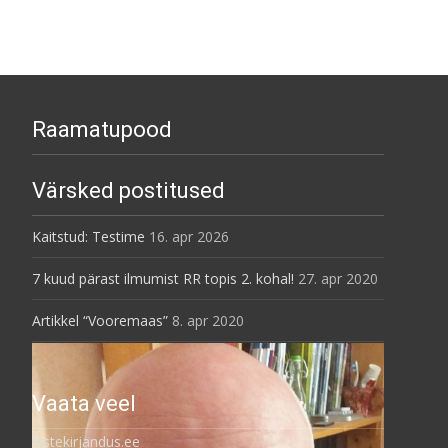
arhiiv
Raamatupood
Värsked postitused
Kaitstud: Testime
16. apr 2026
7 kuud pärast ilmumist RR topis 2. kohal!
27. apr 2020
Artikkel “Vooremaas”
8. apr 2020
Vaata veel
lastekirjandus.ee