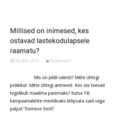
Millised on inimesed, kes
ostavad lastekodulapsele
raamatu?
16. dets. 2015
Sündmused
Mis on pildil valesti? Mitte ühtegi
poliitikut. Mitte ühtegi ärimeest. Kes siis teevad
tegelikult maailma paremaks? Kutse FB
kampaanialehte meeldivaks klõpsata said väga
paljud “Esimese Eesti”
Read More…