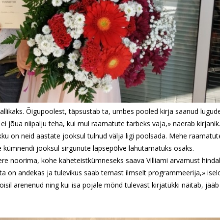
llikaks. Õigupoolest, täpsustab ta, umbes pooled kirja saanud lugude
i jõua niipalju teha, kui mul raamatute tarbeks vaja,» naerab kirjanik
kku on neid aastate jooksul tulnud välja ligi poolsada. Mehe raamatut
he kümnendi jooksul sirgunute lapsepõlve lahutamatuks osaks.
 Pere noorima, kohe kaheteistkümneseks saava Villiami arvamust hind
ga, ta on andekas ja tulevikus saab temast ilmselt programmeerija,» is
sil arenenud ning kui isa pojale mõnd tulevast kirjatükki näitab, jääb