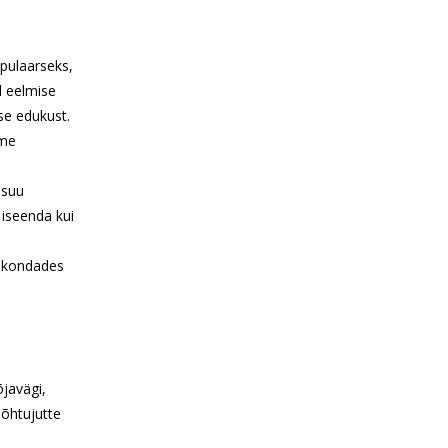
pulaarseks,
l eelmise
se edukust.
sme
 suu
 iseenda kui
tskondades
õjavägi,
 õhtujutte