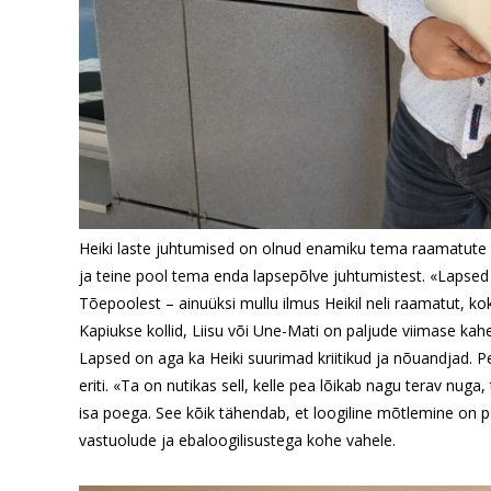
Heiki laste juhtumised on olnud enamiku tema raamatute a
ja teine pool tema enda lapsepõlve juhtumistest. «Lapsed e
Tõepoolest – ainuüksi mullu ilmus Heikil neli raamatut, ko
Kapiukse kollid, Liisu või Une-Mati on paljude viimase ka
Lapsed on aga ka Heiki suurimad kriitikud ja nõuandjad.
eriti. «Ta on nutikas sell, kelle pea lõikab nagu terav nu
isa poega. See kõik tähendab, et loogiline mõtlemine on poi
vastuolude ja ebaloogilisustega kohe vahele.