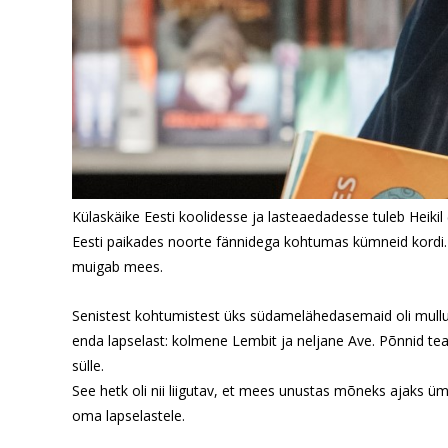
Külaskäike Eesti koolidesse ja lasteaedadesse tuleb Heikil
Eesti paikades noorte fännidega kohtumas kümneid kordi.
muigab mees.
Senistest kohtumistest üks südamelähedasemaid oli mullusü
enda lapselast: kolmene Lembit ja neljane Ave. Põnnid tea
sülle.
See hetk oli nii liigutav, et mees unustas mõneks ajaks ü
oma lapselastele.