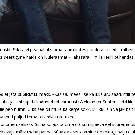
emasid. Ehk ta ei pea paljuks oma raamatutes puudutada seda, millest 
Üks seesugune näide on luuleraamat «Tähesära», mille Heiki pühenda
eed ei jäta publikut külmaks. «Kas sa, mees, ise ka ikka aru saad, milline
laulu- ja tantsupidu kadunud rahvamuusik Aleksander Sünter. Heiki kirj
lle peo hümn. «Eks see oli mulle ka kerge šokk, kui kuulsin väljakutäit 
aanud paljud tema teisedki luuletused.
 monumentaalseks. Sinna kogus ta oma 60. sünnipäeva eel suurema os
t oleks vaja märk maha panna. 60aastaseks saamine on midagi palju olul