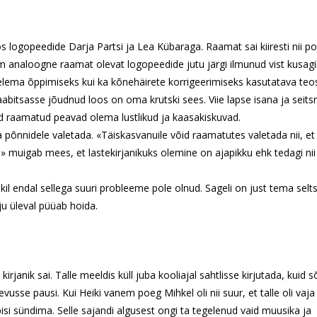
ogopeedide Darja Partsi ja Lea Kübaraga. Raamat sai kiiresti nii po
m analoogne raamat olevat logopeedide jutu järgi ilmunud vist kusagi
nelema õppimiseks kui ka kõnehäirete korrigeerimiseks kasutatava teo
 aabitsasse jõudnud loos on oma krutski sees. Viie lapse isana ja seit
ud raamatud peavad olema lustlikud ja kaasakiskuvad.
aa põnnidele valetada. «Täiskasvanuile võid raamatutes valetada nii, et
,» muigab mees, et lastekirjanikuks olemine on ajapikku ehk tedagi nii
ikil endal sellega suuri probleeme pole olnud. Sageli on just tema sel
uju üleval püüab hoida.
janik sai. Talle meeldis küll juba kooliajal sahtlisse kirjutada, kuid s
sse pausi. Kui Heiki vanem poeg Mihkel oli nii suur, et talle oli vaja
si sündima. Selle sajandi algusest ongi ta tegelenud vaid muusika ja