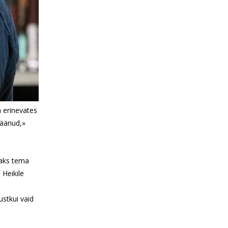
a erinevates
jäänud,»
kaks tema
 Heikile
ustkui vaid