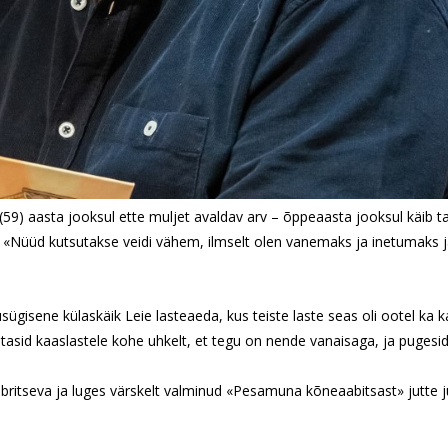
 (59) aasta jooksul ette muljet avaldav arv – õppeaasta jooksul käib t
 «Nüüd kutsutakse veidi vähem, ilmselt olen vanemaks ja inetumaks 
gisene külaskäik Leie lasteaeda, kus teiste laste seas oli ootel ka 
tasid kaaslastele kohe uhkelt, et tegu on nende vanaisaga, ja pugesid
mbritseva ja luges värskelt valminud «Pesamuna kõneaabitsast» jutte j