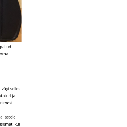
paljud
s oma
 vägi selles
utatud ja
inimesi
a lastele
isemat, kui