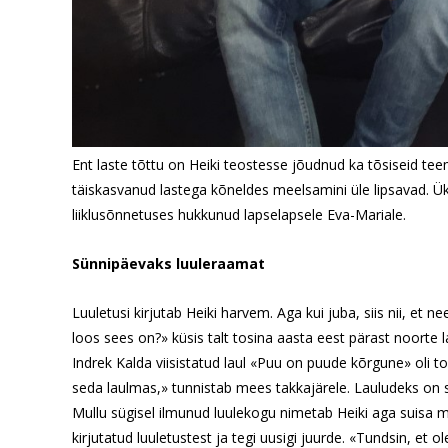
Ent laste tõttu on Heiki teostesse jõudnud ka tõsiseid te
täiskasvanud lastega kõneldes meelsamini üle lipsavad. 
liiklusõnnetuses hukkunud lapselapsele Eva-Mariale.
Sünnipäevaks luuleraamat
Luuletusi kirjutab Heiki harvem. Aga kui juba, siis nii, et n
loos sees on?» küsis talt tosina aasta eest pärast noorte 
Indrek Kalda viisistatud laul «Puu on puude kõrgune» oli to
seda laulmas,» tunnistab mees takkajärele. Lauludeks on s
Mullu sügisel ilmunud luulekogu nimetab Heiki aga suisa
kirjutatud luuletustest ja tegi uusigi juurde. «Tundsin, e