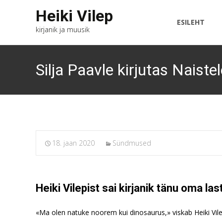
Skip
Heiki Vilep
to
ESILEHT
kirjanik ja muusik
content
Silja Paavle kirjutas Naistel
18. jaan 2020
Sündmused
Heiki Vilepist sai kirjanik tänu oma las
«Ma olen natuke noorem kui dinosaurus,» viskab Heiki Vile