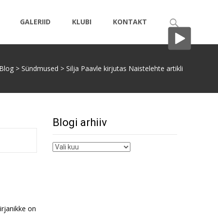
Search
GALERIID
KLUBI
KONTAKT
for:
Blog
>
Sündmused
>
Silja Paavle kirjutas Naistelehte artikli
Blogi arhiiv
Blogi
arhiiv
irjanikke on