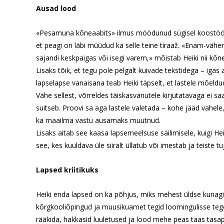
Ausad lood
«Pesamuna kõneaabits» ilmus möödunud sügisel koostöös l
et peagi on läbi müüdud ka selle teine tiraaž. «Enam-vähe
sajandi keskpaigas või isegi varem,» mõistab Heiki nii kõ
Lisaks tõik, et tegu pole pelgalt kuivade tekstidega – igas
lapselapse vanaisana teab Heiki täpselt, et lastele mõeld
Vähe sellest, võrreldes täiskasvanutele kirjutatavaga ei s
suitseb. Proovi sa aga lastele valetada – kohe jääd vahele
ka maailma vastu ausamaks muutnud.
Lisaks aitab see kaasa lapsemeelsuse säilimisele, kuigi He
see, kes kuuldava üle siiralt üllatub või imestab ja teiste t
Lapsed kriitikuks
Heiki enda lapsed on ka põhjus, miks mehest üldse kunagi kir
kõrgkooliõpingud ja muusikuamet tegid loomingulisse tegevu
rääkida, hakkasid luuletused ja lood mehe peas taas tasapi