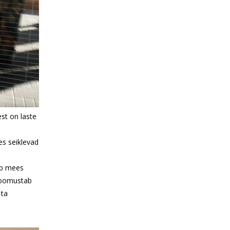
st on laste
.
es seiklevad
ab mees
eloomustab
 ta