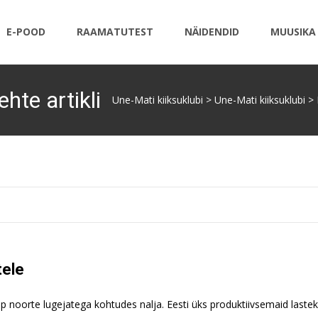
E-POOD
RAAMATUTEST
NÄIDENDID
MUUSIKA
ehte artikli
Une-Mati kiiksuklubi
>
Une-Mati kiiksuklubi
>
tele
p noorte lugejatega kohtudes nalja. Eesti üks produktiivsemaid lastek