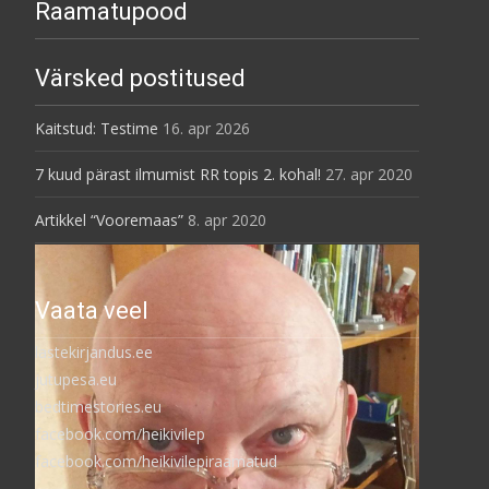
Raamatupood
Värsked postitused
Kaitstud: Testime
16. apr 2026
7 kuud pärast ilmumist RR topis 2. kohal!
27. apr 2020
Artikkel “Vooremaas”
8. apr 2020
Vaata veel
lastekirjandus.ee
jutupesa.eu
bedtimestories.eu
facebook.com/heikivilep
facebook.com/heikivilepiraamatud