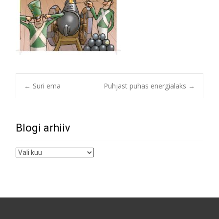
Post
←
Suri ema
Puhjast puhas energialaks
→
navigation
Blogi arhiiv
Blogi
arhiiv