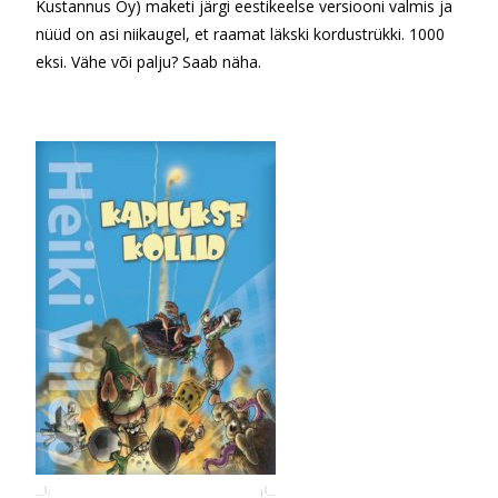
Kustannus Oy) maketi järgi eestikeelse versiooni valmis ja
nüüd on asi niikaugel, et raamat läkski kordustrükki. 1000
eksi. Vähe või palju? Saab näha.