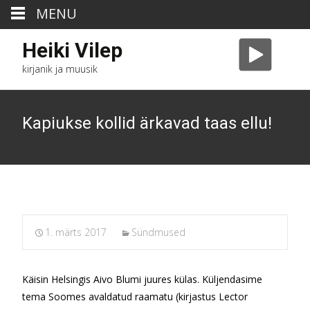
MENU
Heiki Vilep
kirjanik ja muusik
Kapiukse kollid ärkavad taas ellu!
1. märts 2017
Sündmused
Käisin Helsingis Aivo Blumi juures külas. Küljendasime
tema Soomes avaldatud raamatu (kirjastus Lector