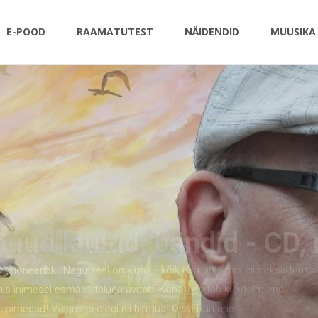
E-POOD
RAAMATUTEST
NÄIDENDID
MUUSIKA
laulud, bändid - CD, mp3
nesuurune, selg on seljataga / Valu on mäekõrgune / usk tas
vaga.