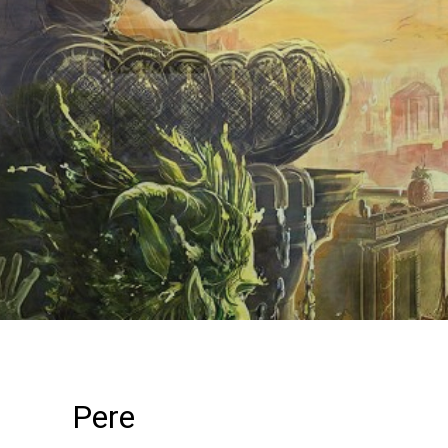
Vaata
Pere